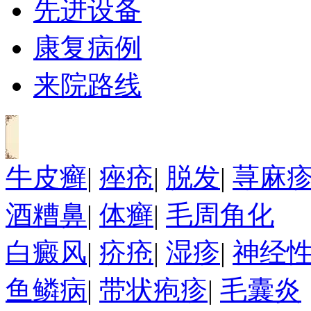
先进设备
康复病例
来院路线
牛皮癣
|
痤疮
|
脱发
|
荨麻
酒糟鼻
|
体癣
|
毛周角化
白癜风
|
疥疮
|
湿疹
|
神经
鱼鳞病
|
带状疱疹
|
毛囊炎