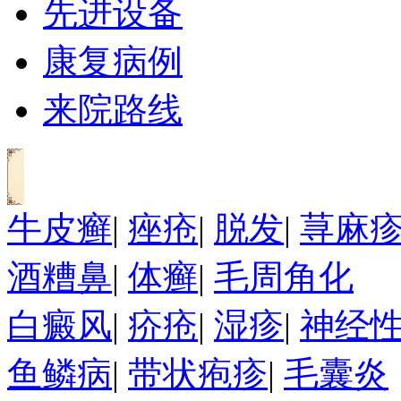
先进设备
康复病例
来院路线
牛皮癣
|
痤疮
|
脱发
|
荨麻
酒糟鼻
|
体癣
|
毛周角化
白癜风
|
疥疮
|
湿疹
|
神经
鱼鳞病
|
带状疱疹
|
毛囊炎