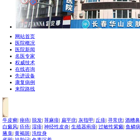
网站首页
医院概况
医院新闻
名医专家
权威技术
在线咨询
先进设备
康复病例
来院路线
牛皮癣
|
痤疮
|
脱发
|
荨麻疹
|
扁平疣
|
灰指甲
|
丘疹
|
寻常疣
|
酒糟鼻
白癜风
|
疥疮
|
湿疹
|
神经性皮炎
|
生殖器疱疹
|
过敏性紫癜
|
鱼鳞
腋臭
|
黄褐斑
|
洗纹身
雀斑
|
祛胎记
|
色素沉着