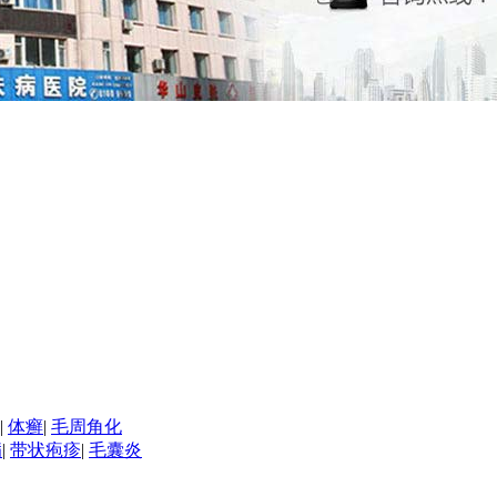
|
体癣
|
毛周角化
病
|
带状疱疹
|
毛囊炎