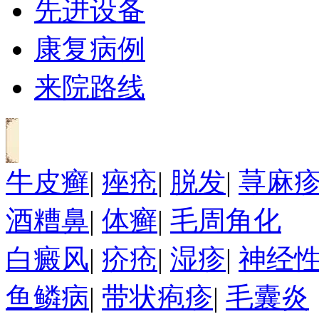
先进设备
康复病例
来院路线
牛皮癣
|
痤疮
|
脱发
|
荨麻
酒糟鼻
|
体癣
|
毛周角化
白癜风
|
疥疮
|
湿疹
|
神经
鱼鳞病
|
带状疱疹
|
毛囊炎